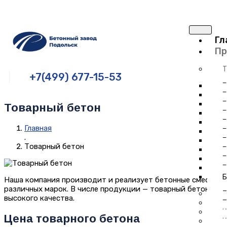
Гл
Пр
Т
+7(499) 677-15-53
Б
Б
Б
Товарный бетон
Б
Б
Главная
Б
.
Б
Товарный бетон
Б
Б
Б
Б
Наша компания производит и реализует бетонные смеси
различных марок. В числе продукции — товарный бетон
Т
высокого качества.
П
К
Цена товарного бетона
К