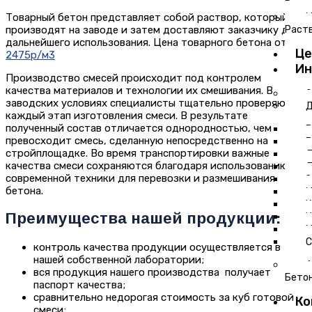
Раст
Товарный бетон представляет собой раствор, который
М
производят на заводе и затем доставляют заказчику для
Раст
дальнейшего использования. Цена товарного бетона от
Ц
2475р/м3
Ин
Производство смесей происходит под контролем
качества материалов и технологии их смешивания. В
О
заводских условиях специалисты тщательно проверяют
Д
каждый этап изготовления смеси. В результате
полученный состав отличается однородностью, чем
В
превосходит смесь, сделанную непосредственно на
Г
стройплощадке. Во время транспортировки важные
Д
качества смеси сохраняются благодаря использованию
Д
современной техники для перевозки и размешивания
З
бетона.
И
К
Преимущества нашей продукции:
Н
М
С
контроль качества продукции осуществляется в
нашей собственной лаборатории;
А
вся продукция нашего производства получает
Бето
паспорт качества;
сравнительно недорогая стоимость за куб готовой
Ко
смеси;