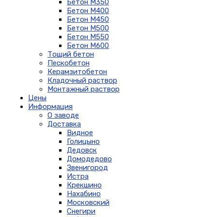
Бетон М350
Бетон М400
Бетон М450
Бетон М500
Бетон М550
Бетон М600
Тощий бетон
Пескобетон
Керамзитобетон
Кладочный раствор
Монтажный раствор
Цены
Информация
О заводе
Доставка
Видное
Голицыно
Дедовск
Домодедово
Звенигород
Истра
Крекшино
Нахабино
Московский
Снегири