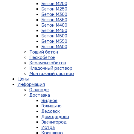
Бетон М200
Бетон М250
Бетон М300
Бетон М350
Бетон М400
Бетон М450
Бетон М500
Бетон М550
Бетон М600
Тощий бетон
Пескобетон
Керамзитобетон
Кладочный раствор
Монтажный раствор
Цены
Информация
О заводе
Доставка
Видное
Голицыно
Дедовск
Домодедово
Звенигород
Истра
Крекшино