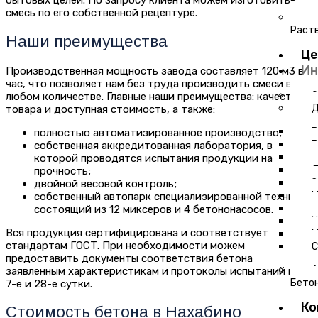
бытовых целей. По запросу клиента можем изготовить
Раст
смесь по его собственной рецептуре.
М
Раст
Наши преимущества
Ц
Ин
Производственная мощность завода составляет 120 м
3
в
час, что позволяет нам без труда производить смеси в
О
любом количестве. Главные наши преимущества: качество
Д
товара и доступная стоимость, а также:
В
полностью автоматизированное производство;
Г
собственная аккредитованная лаборатория, в
Д
которой проводятся испытания продукции на
Д
прочность;
З
двойной весовой контроль;
И
собственный автопарк специализированной техники,
К
состоящий из 12 миксеров и 4 бетононасосов.
Н
Вся продукция сертифицирована и соответствует
М
стандартам ГОСТ. При необходимости можем
С
предоставить документы соответствия бетона
А
заявленным характеристикам и протоколы испытаний на
Бето
7-е и 28-е сутки.
Ко
Стоимость бетона в Нахабино