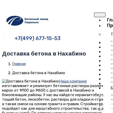
Гл
Пр
Т
+7(499) 677-15-53
Б
Б
Б
Доставка бетона в Нахабино
Б
Б
Главная
Б
.
Б
Доставка бетона в Нахабино
Б
Б
Наша компания
Б
изготавливает и реализует бетонные растворы различных
Б
марок от М100 до М600 с доставкой в Нахабино и
близлежащие районы. У нас вы найдете керамзитобетон,
Т
тощий бетон, пескобетон, растворы для кладки и стяжки,
П
а также смеси на основе гранита и гравия. Стройматериал
К
подойдет как для масштабного строительства, так и для
К